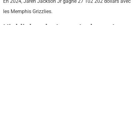
En 2024, Jaren Jackson Jr gagne 27 102 202 dollars avec
les Memphis Grizzlies.
Highlights de Jaren Jackson Jr
Retrouvez en images les meilleures actions du pivot des
Memphis Grizzlies en 2023-2024.
Mis à jour le
15/04/2024
A propos
Fondé en septembre 2012, Basket-BallWorld est un blog
basket traitant de tous les sujets. Actualité, lifestyle,
entraînements, business ou encore paris sportifs : le basket-
ball y est abordé de façon globale !