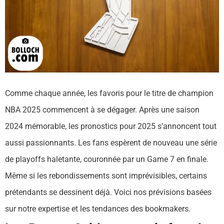
Comme chaque année, les favoris pour le titre de champion
NBA 2025 commencent à se dégager. Après une saison
2024 mémorable, les pronostics pour 2025 s’annoncent tout
aussi passionnants. Les fans espèrent de nouveau une série
de playoffs haletante, couronnée par un Game 7 en finale.
Même si les rebondissements sont imprévisibles, certains
prétendants se dessinent déjà. Voici nos prévisions basées
sur notre expertise et les tendances des bookmakers.