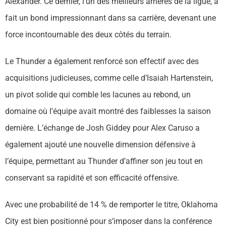
Alexander. Ce dernier, l’un des meilleurs arrières de la ligue, a
fait un bond impressionnant dans sa carrière, devenant une
force incontournable des deux côtés du terrain.
Le Thunder a également renforcé son effectif avec des
acquisitions judicieuses, comme celle d’Isaiah Hartenstein,
un pivot solide qui comble les lacunes au rebond, un
domaine où l’équipe avait montré des faiblesses la saison
dernière. L’échange de Josh Giddey pour Alex Caruso a
également ajouté une nouvelle dimension défensive à
l’équipe, permettant au Thunder d’affiner son jeu tout en
conservant sa rapidité et son efficacité offensive.
Avec une probabilité de 14 % de remporter le titre, Oklahoma
City est bien positionné pour s’imposer dans la conférence