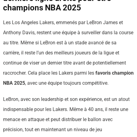
champions NBA 2025
Les Los Angeles Lakers, emmenés par LeBron James et
Anthony Davis, restent une équipe à surveiller dans la course
au titre. Même si LeBron est à un stade avancé de sa
carrière, il reste l’un des meilleurs joueurs de la ligue et
continue de viser un dernier titre avant de potentiellement
raccrocher. Cela place les Lakers parmi les
favoris champion
NBA 2025
, avec une équipe toujours compétitive.
LeBron, avec son leadership et son expérience, est un atout
indispensable pour les Lakers. Même à 40 ans, il reste une
menace en attaque et peut distribuer le ballon avec
précision, tout en maintenant un niveau de jeu