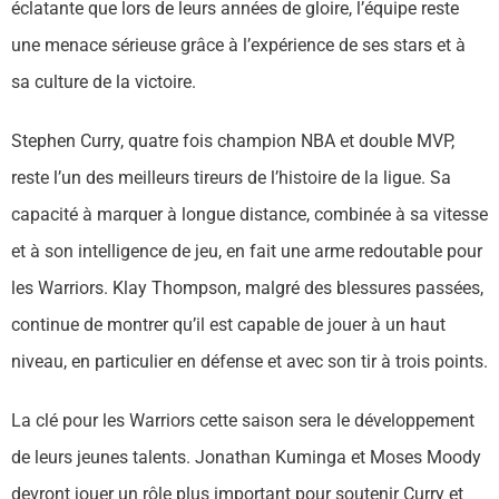
éclatante que lors de leurs années de gloire, l’équipe reste
une menace sérieuse grâce à l’expérience de ses stars et à
sa culture de la victoire.
Stephen Curry, quatre fois champion NBA et double MVP,
reste l’un des meilleurs tireurs de l’histoire de la ligue. Sa
capacité à marquer à longue distance, combinée à sa vitesse
et à son intelligence de jeu, en fait une arme redoutable pour
les Warriors. Klay Thompson, malgré des blessures passées,
continue de montrer qu’il est capable de jouer à un haut
niveau, en particulier en défense et avec son tir à trois points.
La clé pour les Warriors cette saison sera le développement
de leurs jeunes talents. Jonathan Kuminga et Moses Moody
devront jouer un rôle plus important pour soutenir Curry et