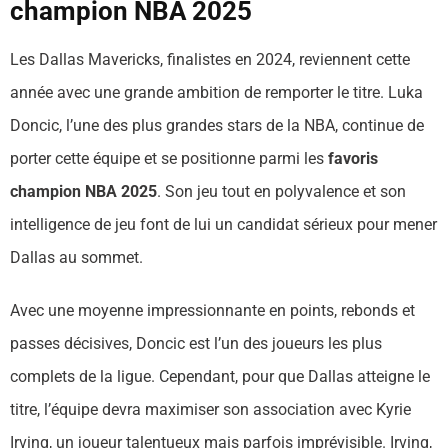
champion NBA 2025
Les Dallas Mavericks, finalistes en 2024, reviennent cette
année avec une grande ambition de remporter le titre. Luka
Doncic, l’une des plus grandes stars de la NBA, continue de
porter cette équipe et se positionne parmi les
favoris
champion NBA 2025
. Son jeu tout en polyvalence et son
intelligence de jeu font de lui un candidat sérieux pour mener
Dallas au sommet.
Avec une moyenne impressionnante en points, rebonds et
passes décisives, Doncic est l’un des joueurs les plus
complets de la ligue. Cependant, pour que Dallas atteigne le
titre, l’équipe devra maximiser son association avec Kyrie
Irving, un joueur talentueux mais parfois imprévisible. Irving,