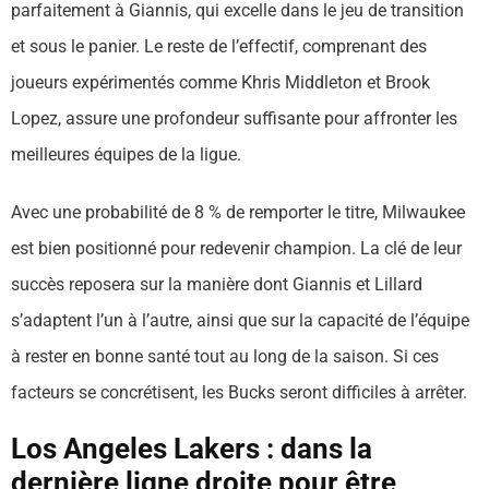
parfaitement à Giannis, qui excelle dans le jeu de transition
et sous le panier. Le reste de l’effectif, comprenant des
joueurs expérimentés comme Khris Middleton et Brook
Lopez, assure une profondeur suffisante pour affronter les
meilleures équipes de la ligue.
Avec une probabilité de 8 % de remporter le titre, Milwaukee
est bien positionné pour redevenir champion. La clé de leur
succès reposera sur la manière dont Giannis et Lillard
s’adaptent l’un à l’autre, ainsi que sur la capacité de l’équipe
à rester en bonne santé tout au long de la saison. Si ces
facteurs se concrétisent, les Bucks seront difficiles à arrêter.
Los Angeles Lakers : dans la
dernière ligne droite pour être