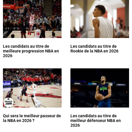
Les candidats au titre de
Les candidats au titre de
meilleure progression NBA en
Rookie de la NBA en 2026
2026
Qui sera le meilleur passeur de
Les candidats au titre de
la NBA en 2026 ?
meilleur défenseur NBA en
2026