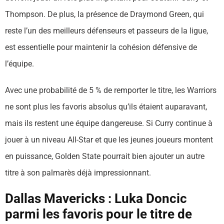
Thompson. De plus, la présence de Draymond Green, qui
reste l’un des meilleurs défenseurs et passeurs de la ligue,
est essentielle pour maintenir la cohésion défensive de
l’équipe.
Avec une probabilité de 5 % de remporter le titre, les Warriors
ne sont plus les favoris absolus qu’ils étaient auparavant,
mais ils restent une équipe dangereuse. Si Curry continue à
jouer à un niveau All-Star et que les jeunes joueurs montent
en puissance, Golden State pourrait bien ajouter un autre
titre à son palmarès déjà impressionnant.
Dallas Mavericks : Luka Doncic
parmi les favoris pour le titre de