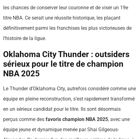
les chances de conserver leur couronne et de viser un 19e
titre NBA. Ce serait une réussite historique, les plaçant
définitivement parmi les franchises les plus victorieuses de
l’histoire de la ligue.
Oklahoma City Thunder : outsiders
sérieux pour le titre de champion
NBA 2025
Le Thunder d’Oklahoma City, autrefois considéré comme une
équipe en pleine reconstruction, s’est rapidement transformé
en un sérieux candidat pour le titre. Ils sont désormais
perçus comme des
favoris champion NBA 2025
, avec une
équipe jeune et dynamique menée par Shai Gilgeous-